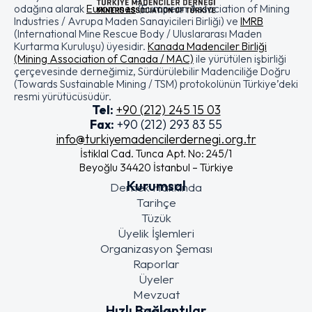
odağına alarak
Euromines
(European Association of Mining
Industries / Avrupa Maden Sanayicileri Birliği) ve
IMRB
(International Mine Rescue Body / Uluslararası Maden
Kurtarma Kuruluşu) üyesidir.
Kanada Madenciler Birliği
(Mining Association of Canada / MAC)
ile yürütülen işbirliği
çerçevesinde derneğimiz, Sürdürülebilir Madenciliğe Doğru
(Towards Sustainable Mining / TSM) protokolünün Türkiye’deki
resmi yürütücüsüdür.
Tel:
+90 (212) 245 15 03
Fax:
+90 (212) 293 83 55
info@turkiyemadencilerdernegi.org.tr
İstiklal Cad. Tunca Apt. No: 245/1
Beyoğlu 34420 İstanbul – Türkiye
Kurumsal
Dernek Hakkında
Tarihçe
Tüzük
Üyelik İşlemleri
Organizasyon Şeması
Raporlar
Üyeler
Mevzuat
Hızlı Bağlantılar
Güncel